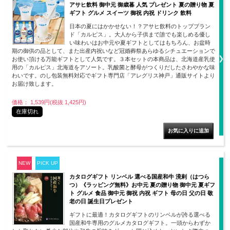
アサヒ飲料 御中元 御歳暮 人気 プレゼント 夏の贈り物 夏
ギフト グルメ スイーツ 御祝 内祝 ドリンク 飲料
日本の夏にはかかせない！？アサヒ飲料のトップブラン
ド「カルピス」。大人から子供まで誰でも楽しめる優し
い味わいはお中元や夏ギフトとしてはもちろん、お盆時
期の御供の品として、また出産内祝いなど冠婚葬祭あらゆるシチュエーションで
お使い頂ける万能ギフトとして人気です。３本セットの本商品は、北海道産乳使
用の「カルピス」北海道をアソート。乳酸菌と酵母がつくりだしたさわやかな味
わいです。のし包装無料対応でギフト専門店「アレグリス神戸」通販サイトより
お届け致します。
価格： 1,539円(税抜 1,425円)
在庫切れ
NEW
PICK UP
カタログギフト リンベル 選べる国産和牛 溌剌（はつら
つ）《ラッピング無料》お中元 夏の贈り物 御中元 夏ギフ
ト グルメ 食品 御中元 御祝 内祝 ギフト 母の日 父の日 敬
老の日 誕生日プレゼント
ギフトに最適！カタログギフトのリンベルが誇る選べる
国産和牛専用のグルメカタログギフト。一頭からわずか