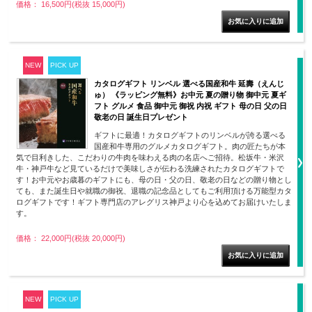
価格： 16,500円(税抜 15,000円)
NEW
PICK UP
カタログギフト リンベル 選べる国産和牛 延壽（えんじ
ゅ） 《ラッピング無料》お中元 夏の贈り物 御中元 夏ギ
フト グルメ 食品 御中元 御祝 内祝 ギフト 母の日 父の日
敬老の日 誕生日プレゼント
ギフトに最適！カタログギフトのリンベルが誇る選べる
国産和牛専用のグルメカタログギフト。肉の匠たちが本
気で目利きした、こだわりの牛肉を味わえる肉の名店へご招待。松坂牛・米沢
牛・神戸牛など見ているだけで美味しさが伝わる洗練されたカタログギフトで
す！お中元やお歳暮のギフトにも、母の日・父の日、敬老の日などの贈り物とし
ても、また誕生日や就職の御祝、退職の記念品としてもご利用頂ける万能型カタ
ログギフトです！ギフト専門店のアレグリス神戸より心を込めてお届けいたしま
す。
価格： 22,000円(税抜 20,000円)
NEW
PICK UP