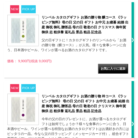
NEW
PICK UP
リンベル カタログギフト お酒の贈り物 醸コース 《ラッ
ピング無料》母の日 父の日 ギフト お中元 お歳暮 結婚 出
産 御祝 御礼 贈答品 母の日 敬老の日 クリスマス 御年賀
御供 志 粗供養 返礼品 景品 粗品 記念品
父の日ギフトに！カタログギフトのリンベルから「お酒
の贈り物（醸コース）」が人気。様々な食事シーンに合
う、日本酒やビール、ワインが選べるお酒のカタログギフトです。
価格： 9,900円(税抜 9,000円)
NEW
PICK UP
リンベル カタログギフト お酒の贈り物 吟コース 《ラッ
ピング無料》 母の日 父の日 ギフト お中元 お歳暮 結婚 出
産 御祝 御礼 贈答品 母の日 敬老の日 クリスマス 御年賀
御供 志 粗供養 返礼品 景品 粗品 記念品
今年の父の日のプレゼントに、お酒が選べるカタログギ
フトは如何でしょうか？様々な食事のシーンに合う、日
本酒やビール、ワインが選べる特別なお酒のカタログギフトはお酒好きの方には
ピッタリの一品。今なら父の日ラッピング（メッセージカード付）。総合ギフト