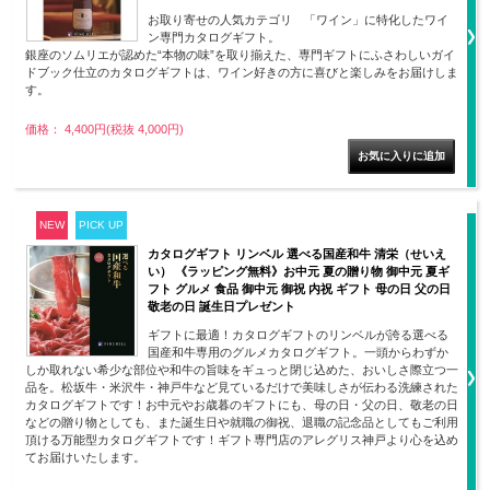
お取り寄せの人気カテゴリ 「ワイン」に特化したワイ
ン専門カタログギフト。
銀座のソムリエが認めた“本物の味”を取り揃えた、専門ギフトにふさわしいガイ
ドブック仕立のカタログギフトは、ワイン好きの方に喜びと楽しみをお届けしま
す。
価格： 4,400円(税抜 4,000円)
NEW
PICK UP
カタログギフト リンベル 選べる国産和牛 清栄（せいえ
い） 《ラッピング無料》お中元 夏の贈り物 御中元 夏ギ
フト グルメ 食品 御中元 御祝 内祝 ギフト 母の日 父の日
敬老の日 誕生日プレゼント
ギフトに最適！カタログギフトのリンベルが誇る選べる
国産和牛専用のグルメカタログギフト。一頭からわずか
しか取れない希少な部位や和牛の旨味をギュっと閉じ込めた、おいしさ際立つ一
品を。松坂牛・米沢牛・神戸牛など見ているだけで美味しさが伝わる洗練された
カタログギフトです！お中元やお歳暮のギフトにも、母の日・父の日、敬老の日
などの贈り物としても、また誕生日や就職の御祝、退職の記念品としてもご利用
頂ける万能型カタログギフトです！ギフト専門店のアレグリス神戸より心を込め
てお届けいたします。