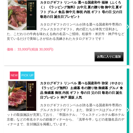
カタログギフト リンベル 選べる国産和牛 福禄（ふくろ
く） 《ラッピング無料》お中元 夏の贈り物 御中元 夏ギ
フト グルメ 食品 御中元 御祝 内祝 ギフト 母の日 父の日
敬老の日 誕生日プレゼント
カタログギフトのリンベルが誇る選べる国産和牛専用の
グルメカタログギフト。肉の匠たちが本気で目利きし
た、こだわりの牛肉を味わえる肉の名店へご招待。松坂牛・米沢牛・神戸牛など
見ているだけで美味しさが伝わる洗練されたカタログギフトです！
価格： 33,000円(税抜 30,000円)
NEW
PICK UP
カタログギフト リンベル 選べる国産和牛 弥栄（やさか）
《ラッピング無料》 お歳暮 冬の贈り物 御歳暮 グルメ 食
品 御歳暮 御祝 内祝 ギフト 母の日 父の日 敬老の日 誕生
日プレゼント 神戸 通販 人気
カタログギフトのリンベルが誇る選べる国産和牛専用の
グルメカタログギフト。また、弥栄コースはグルメチケ
ットの取扱施設が充実しており、「帝国ホテル」「ウェスティンホテル都ホテル
京都」などの有名ホテルの鉄板ディナーから、「浅草今半」などの老舗名店のデ
ィナーまで、全10施設を掲載しています。