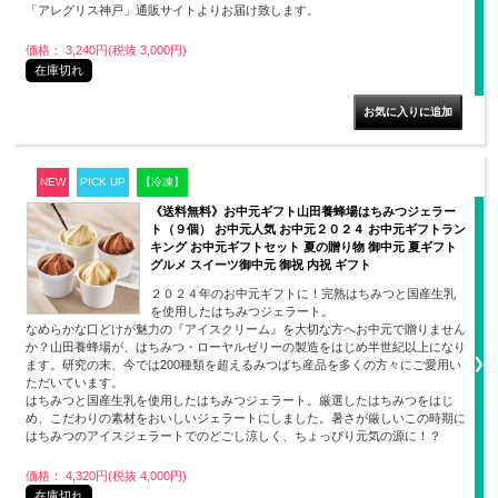
「アレグリス神戸」通販サイトよりお届け致します。
価格： 3,240円(税抜 3,000円)
在庫切れ
NEW
PICK UP
【冷凍】
《送料無料》お中元ギフト山田養蜂場はちみつジェラー
ト（９個） お中元人気 お中元２０２４ お中元ギフトラン
キング お中元ギフトセット 夏の贈り物 御中元 夏ギフト
グルメ スイーツ御中元 御祝 内祝 ギフト
２０２４年のお中元ギフトに！完熟はちみつと国産生乳
を使用したはちみつジェラート。
なめらかな口どけが魅力の『アイスクリーム』を大切な方へお中元で贈りません
か？山田養蜂場が、はちみつ・ローヤルゼリーの製造をはじめ半世紀以上になり
ます。研究の末、今では200種類を超えるみつばち産品を多くの方々にご愛用い
ただいています。
はちみつと国産生乳を使用したはちみつジェラート。厳選したはちみつをはじ
め、こだわりの素材をおいしいジェラートにしました。暑さが厳しいこの時期に
はちみつのアイスジェラートでのどごし涼しく、ちょっぴり元気の源に！？
価格： 4,320円(税抜 4,000円)
在庫切れ