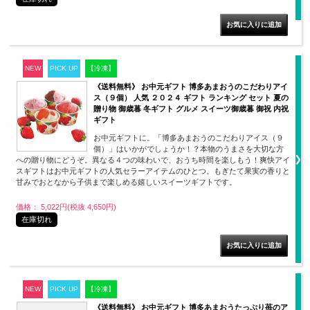
NEW
PICK UP
【冷凍】
《送料無料》 お中元ギフト 博多あまおうのこだわりアイ
ス（９個） 人気 ２０２４ ギフト ランキング セット 夏の
贈り物 御歳暮 冬ギフト グルメ スイーツ御歳暮 御祝 内祝
ギフト
お中元ギフトに。「博多あまおうのこだわりアイス（９
個）」はいかがでしょうか！？本物のうまさを大切な方
への贈り物にどうぞ。異なる４つの味わいで、おうち時間を楽しもう！爽快アイ
スギフトはお中元ギフトの人気セラーアイテムのひとつ。もぎたて果実の香りと
甘みでおとなから子供まで楽しめる嬉しいスイーツギフトです。
価格： 5,022円(税抜 4,650円)
在庫切れ
NEW
PICK UP
【冷凍】
《送料無料》 お中元ギフト 博多あまおうたっぷり苺のア