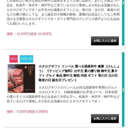
しか取れない希少な部位や和牛の旨味をギュっと閉じ込めた、おいしさ際立つ一
品を。松坂牛・米沢牛・神戸牛など見ているだけで美味しさが伝わる洗練された
カタログギフトです！お中元やお歳暮のギフトにも、母の日・父の日、敬老の日
などの贈り物としても、また誕生日や就職の御祝、退職の記念品としてもご利用
頂ける万能型カタログギフトです！ギフト専門店のアレグリス神戸より心を込め
てお届けいたします。
価格： 11,000円(税抜 10,000円)
NEW
PICK UP
カタログギフト リンベル 選べる国産和牛 健勝（けんしょ
う） 《ラッピング無料》お中元 夏の贈り物 御中元 夏ギ
フト グルメ 食品 御中元 御祝 内祝 ギフト 母の日 父の日
敬老の日 誕生日プレゼント
カタログギフトのリンベルが誇る国産和牛専用のグルメ
カタログギフト。15銘柄掲載のお手頃コース。日本全国
の選りすぐりの国産和牛を心を込めて大切な方へ。松坂牛・米沢牛・神戸牛など
見ているだけで美味しさが伝わる洗練されたカタログギフトです！
価格： 5,500円(税抜 5,000円)