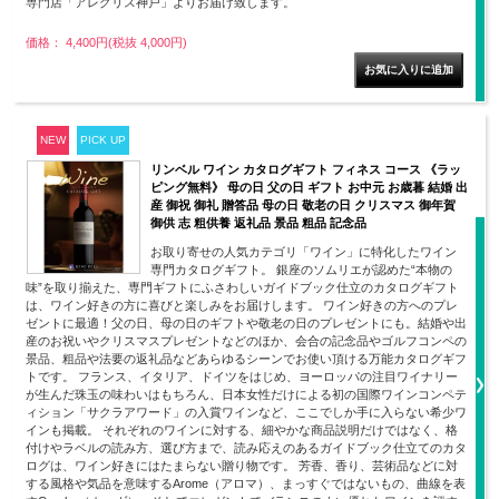
専門店「アレグリス神戸」よりお届け致します。
価格： 4,400円(税抜 4,000円)
NEW
PICK UP
リンベル ワイン カタログギフト フィネス コース 《ラッ
ピング無料》 母の日 父の日 ギフト お中元 お歳暮 結婚 出
産 御祝 御礼 贈答品 母の日 敬老の日 クリスマス 御年賀
御供 志 粗供養 返礼品 景品 粗品 記念品
お取り寄せの人気カテゴリ「ワイン」に特化したワイン
専門カタログギフト。 銀座のソムリエが認めた“本物の
味”を取り揃えた、専門ギフトにふさわしいガイドブック仕立のカタログギフト
は、ワイン好きの方に喜びと楽しみをお届けします。 ワイン好きの方へのプレ
ゼントに最適！父の日、母の日のギフトや敬老の日のプレゼントにも。結婚や出
産のお祝いやクリスマスプレゼントなどのほか、会合の記念品やゴルフコンペの
景品、粗品や法要の返礼品などあらゆるシーンでお使い頂ける万能カタログギフ
トです。 フランス、イタリア、ドイツをはじめ、ヨーロッパの注目ワイナリー
が生んだ珠玉の味わいはもちろん、日本女性だけによる初の国際ワインコンペテ
ィション「サクラアワード」の入賞ワインなど、ここでしか手に入らない希少ワ
インも掲載。 それぞれのワインに対する、細やかな商品説明だけではなく、格
付けやラベルの読み方、選び方まで、読み応えのあるガイドブック仕立てのカタ
ログは、ワイン好きにはたまらない贈り物です。 芳香、香り、芸術品などに対
する風格や気品を意味するArome（アロマ）、まっすぐではないもの、曲線を表