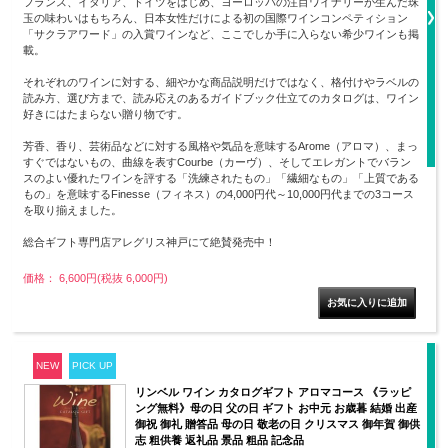
フランス、イタリア、ドイツをはじめ、ヨーロッパの注目ワイナリーが生んだ珠
玉の味わいはもちろん、日本女性だけによる初の国際ワインコンペティション
「サクラアワード」の入賞ワインなど、ここでしか手に入らない希少ワインも掲
載。
それぞれのワインに対する、細やかな商品説明だけではなく、格付けやラベルの
読み方、選び方まで、読み応えのあるガイドブック仕立てのカタログは、ワイン
好きにはたまらない贈り物です。
芳香、香り、芸術品などに対する風格や気品を意味するArome（アロマ）、まっ
すぐではないもの、曲線を表すCourbe（カーヴ）、そしてエレガントでバラン
スのよい優れたワインを評する「洗練されたもの」「繊細なもの」「上質である
もの」を意味するFinesse（フィネス）の4,000円代～10,000円代までの3コース
を取り揃えました。
総合ギフト専門店アレグリス神戸にて絶賛発売中！
価格： 6,600円(税抜 6,000円)
NEW
PICK UP
リンベル ワイン カタログギフト アロマコース 《ラッピ
ング無料》母の日 父の日 ギフト お中元 お歳暮 結婚 出産
御祝 御礼 贈答品 母の日 敬老の日 クリスマス 御年賀 御供
志 粗供養 返礼品 景品 粗品 記念品