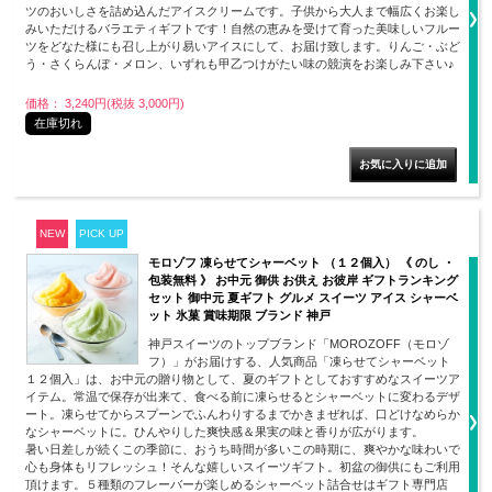
ツのおいしさを詰め込んだアイスクリームです。子供から大人まで幅広くお楽し
みいただけるバラエティギフトです！自然の恵みを受けて育った美味しいフルー
ツをどなた様にも召し上がり易いアイスにして、お届け致します。りんご・ぶど
う・さくらんぼ・メロン、いずれも甲乙つけがたい味の競演をお楽しみ下さい♪
価格： 3,240円(税抜 3,000円)
在庫切れ
NEW
PICK UP
モロゾフ 凍らせてシャーベット （１２個入） 《 のし ・
包装無料 》 お中元 御供 お供え お彼岸 ギフトランキング
セット 御中元 夏ギフト グルメ スイーツ アイス シャーベ
ット 氷菓 賞味期限 ブランド 神戸
神戸スイーツのトップブランド「MOROZOFF（モロゾ
フ）」がお届けする、人気商品「凍らせてシャーベット
１２個入」は、お中元の贈り物として、夏のギフトとしておすすめなスイーツア
イテム。常温で保存が出来て、食べる前に凍らせるとシャーベットに変わるデザ
ート。凍らせてからスプーンでふんわりするまでかきまぜれば、口どけなめらか
なシャーベットに。ひんやりした爽快感＆果実の味と香りが広がります。
暑い日差しが続くこの季節に、おうち時間が多いこの時期に、爽やかな味わいで
心も身体もリフレッシュ！そんな嬉しいスイーツギフト。初盆の御供にもご利用
頂けます。５種類のフレーバーが楽しめるシャーベット詰合せはギフト専門店