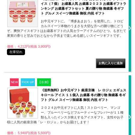
イス（７個） お歳暮人気 お歳暮２０２３ お歳暮ギフトラ
ンキング お歳暮ギフトセット 夏の贈り物 御歳暮 冬ギフ
ト グルメ スイーツ御歳暮 御祝 内祝 ギフト
お中元ギフトに。「博多あまおう」を使用した、トロピ
カルスイーツ本物のうまさを大切な方への贈り物にどう
ぞ。爽快アイスギフトはお歳暮ギフトの人気セラーアイテムのひとつ。もぎたて
果実の香りと甘みでおとなから子供まで楽しめる嬉しいスイーツギフトです。
価格： 4,212円(税抜 3,900円)
在庫切れ
NEW
PICK UP
【冷凍】
《送料無料》お中元ギフト 銀座京橋 レ ロジェ エギュス
キロール アイス １１個入 お歳暮 冬の贈り物 御歳暮 冬ギ
フト グルメ スイーツ御歳暮 御祝 内祝 ギフト
２０２４お中元ギフトに人気！ストロベリー、マンゴ
ー、ブルーベリーなどフルーティーなフレバーが１１種
類も入ったインスタ映えするアイスギフト。女性やお子
様に人気の銀座京橋「レ・ロジェ」からお届けします！
価格： 5,940円(税抜 5,500円)