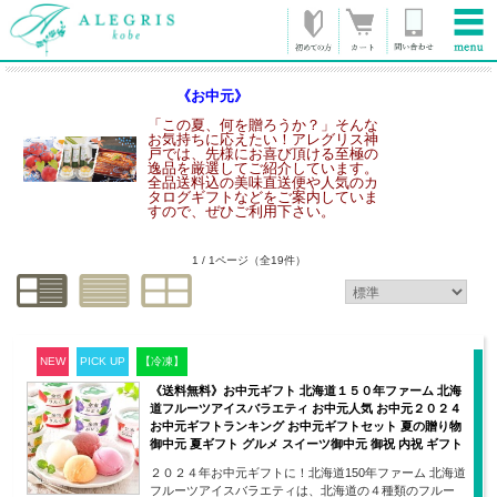
《お中元》
「この夏、何を贈ろうか？」そんな
お気持ちに応えたい！アレグリス神
戸では、先様にお喜び頂ける至極の
逸品を厳選してご紹介しています。
全品送料込の美味直送便や人気のカ
タログギフトなどをご案内していま
すので、ぜひご利用下さい。
1 / 1ページ
（全19件）
NEW
PICK UP
【冷凍】
《送料無料》お中元ギフト 北海道１５０年ファーム 北海
道フルーツアイスバラエティ お中元人気 お中元２０２４
お中元ギフトランキング お中元ギフトセット 夏の贈り物
御中元 夏ギフト グルメ スイーツ御中元 御祝 内祝 ギフト
２０２４年お中元ギフトに！北海道150年ファーム 北海道
フルーツアイスバラエティは、北海道の４種類のフルー