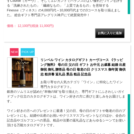
すCourbe（カーヴ）、そしてエレガントでバランスのよい優れたワインを評す
る「洗練されたもの」「繊細なもの」「上質であるもの」を意味する
Finesse（フィネス）の4,000円代～10,000円代までの3コースを取り揃えまし
た。 総合ギフト専門店アレグリス神戸にて絶賛発売中！
価格： 12,100円(税抜 11,000円)
NEW
PICK UP
リンベル ワイン カタログギフト カーヴコース 《ラッピ
ング無料》 母の日 父の日 ギフト お中元 お歳暮 結婚 出産
御祝 御礼 贈答品 母の日 敬老の日 クリスマス 御年賀 御供
志 粗供養 返礼品 景品 粗品 記念品
お取り寄せの人気カテゴリ「ワイン」に特化したワイン
専門カタログギフト。
銀座のソムリエが認めた“本物の味”を取り揃えた、専門ギフトにふさわしいガイ
ドブック仕立のカタログギフトは、ワイン好きの方に喜びと楽しみをお届けしま
す。
ワイン好きの方へのプレゼントに最適！父の日、母の日のギフトや敬老の日のプ
レゼントにも。結婚や出産のお祝いやクリスマスプレゼントなどのほか、会合の
記念品やゴルフコンペの景品、粗品や法要の返礼品などあらゆるシーンでお使い
頂ける万能カタログギフトです。