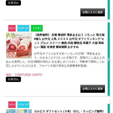
在庫切れ
NEW
PICK UP
【冷凍】
《送料無料》 京都 養老軒 博多あまおう ごろっと 苺大福
8個入 お中元 人気 ２０２４ お中元 ギフトランキング セ
ット グルメ スイーツ 御祝 内祝 贈答品 和菓子 大福 美味
しい 通販 冷凍便 賞味期限 おすすめ
お中元ギフトにおすすめ！いちごの王様「博多あまお
う」がまるごと1つ入った大福です。国産のこしあんと白
あんを使用した、紅白2種類の味わいをお楽しみください。半解凍で美味しくお
召し上がりいただけます。フルーツ大福で有名な京都養老軒監修。
価格： 3,888円(税抜 3,600円)
在庫切れ
NEW
PICK UP
カルピス ギフトセット (３本) 《のし・ラッピング無料》