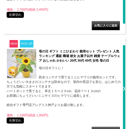
価格： 2,700円(税抜 2,455円)
在庫切れ
NEW
PICK UP
母の日 ギフト ミニひまわり 栽培セット プレゼント 人気
ランキング 通販 職場 彼女 お菓子以外 雑貨 テーブルウェ
ア おしゃれ かわいい 20代 30代 40代 女性 母の日
母の日ギフトに！
防水コンテナで育てるミニヒマワリの栽培セットです。
ちょうどいい大きさのコンテナは防水なので、室内や窓辺でも安心。はじめての
方でも気軽にスタートできます。
ハートポットで育てると、草丈１５〜２５cm、花径７〜１３cmの
お部屋にちょうどいいミニサイズのヒマワリに成長します。
総合ギフト専門店アレグリス神戸よりお届け致します。
価格： 1,100円(税抜 1,000円)
在庫切れ