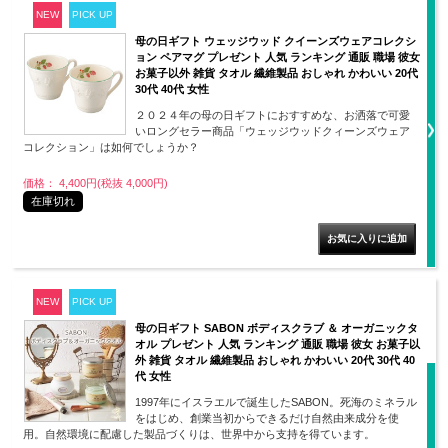
NEW
PICK UP
母の日ギフト ウェッジウッド クイーンズウェアコレクシ
ョン ペアマグ プレゼント 人気 ランキング 通販 職場 彼女
お菓子以外 雑貨 タオル 繊維製品 おしゃれ かわいい 20代
30代 40代 女性
２０２４年の母の日ギフトにおすすめな、お洒落で可愛
いロングセラー商品「ウェッジウッドクィーンズウェア
コレクション」は如何でしょうか？
価格： 4,400円(税抜 4,000円)
在庫切れ
NEW
PICK UP
母の日ギフト SABON ボディスクラブ ＆ オーガニックタ
オル プレゼント 人気 ランキング 通販 職場 彼女 お菓子以
外 雑貨 タオル 繊維製品 おしゃれ かわいい 20代 30代 40
代 女性
1997年にイスラエルで誕生したSABON。死海のミネラル
をはじめ、創業当初からできるだけ自然由来成分を使
用。自然環境に配慮した製品づくりは、世界中から支持を得ています。