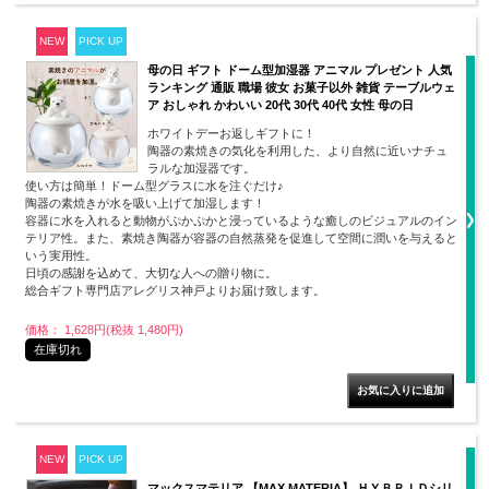
NEW
PICK UP
母の日 ギフト ドーム型加湿器 アニマル プレゼント 人気
ランキング 通販 職場 彼女 お菓子以外 雑貨 テーブルウェ
ア おしゃれ かわいい 20代 30代 40代 女性 母の日
ホワイトデーお返しギフトに！
陶器の素焼きの気化を利用した、より自然に近いナチュ
ラルな加湿器です。
使い方は簡単！ドーム型グラスに水を注ぐだけ♪
陶器の素焼きが水を吸い上げて加湿します！
容器に水を入れると動物がぷかぷかと浸っているような癒しのビジュアルのイン
テリア性。また、素焼き陶器が容器の自然蒸発を促進して空間に潤いを与えると
いう実用性。
日頃の感謝を込めて、大切な人への贈り物に。
総合ギフト専門店アレグリス神戸よりお届け致します。
価格： 1,628円(税抜 1,480円)
在庫切れ
NEW
PICK UP
マックスマテリア 【MAX MATERIA】 ＨＹＢＲＩＤシリ