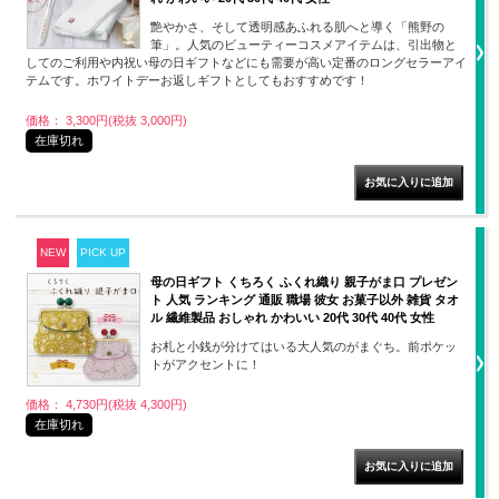
艶やかさ、そして透明感あふれる肌へと導く「熊野の
筆」。人気のビューティーコスメアイテムは、引出物と
してのご利用や内祝い母の日ギフトなどにも需要が高い定番のロングセラーアイ
テムです。ホワイトデーお返しギフトとしてもおすすめです！
価格： 3,300円(税抜 3,000円)
在庫切れ
NEW
PICK UP
母の日ギフト くちろく ふくれ織り 親子がま口 プレゼン
ト 人気 ランキング 通販 職場 彼女 お菓子以外 雑貨 タオ
ル 繊維製品 おしゃれ かわいい 20代 30代 40代 女性
お札と小銭が分けてはいる大人気のがまぐち。前ポケッ
トがアクセントに！
価格： 4,730円(税抜 4,300円)
在庫切れ