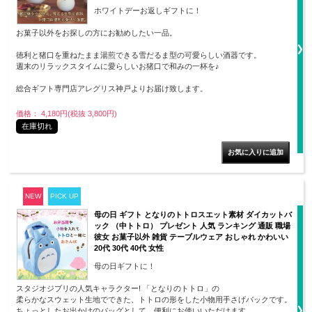
ホワイトデーお返しギフトに！
お菓子以外をお探しの方にお勧めしたい一品。
徳利と猪口を重ねたまま湯煎できる雪だるま型の可愛らしい酒器です。
週末のリラックスタイムに愛らしいお猪口で和みの一杯を♪
総合ギフト専門店アレグリス神戸よりお届け致します。
価格： 4,180円(税抜 3,800円)
在庫切れ
NEW
PICK UP
母の日 ギフト となりのトトロスエット素材 ダイカットバ
ック （中トトロ） プレゼント 人気 ランキング 通販 職場
彼女 お菓子以外 雑貨 テーブルウェア おしゃれ かわいい
20代 30代 40代 女性
母の日ギフトに！
スタジオジブリの人気キャラクター! 「となりのトトロ」の
柔らかなスウェット生地でできた、トトロの形をした小物用手さげバックです。
ちょっとしたお出かけのバッグとして、便利にお使いいただけます。