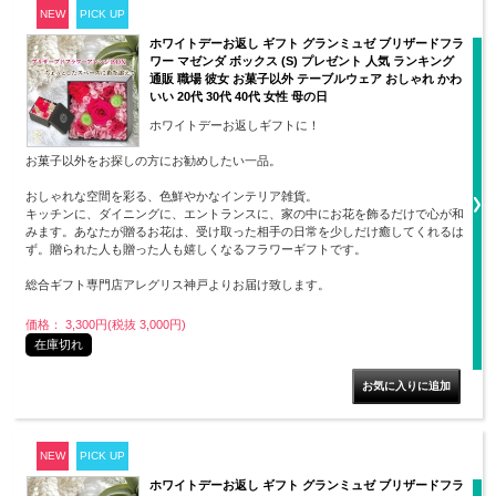
NEW
PICK UP
ホワイトデーお返し ギフト グランミュゼ ブリザードフラ
ワー マゼンダ ボックス (S) プレゼント 人気 ランキング
通販 職場 彼女 お菓子以外 テーブルウェア おしゃれ かわ
いい 20代 30代 40代 女性 母の日
ホワイトデーお返しギフトに！
お菓子以外をお探しの方にお勧めしたい一品。
おしゃれな空間を彩る、色鮮やかなインテリア雑貨。
キッチンに、ダイニングに、エントランスに、家の中にお花を飾るだけで心が和
みます。あなたが贈るお花は、受け取った相手の日常を少しだけ癒してくれるは
ず。贈られた人も贈った人も嬉しくなるフラワーギフトです。
総合ギフト専門店アレグリス神戸よりお届け致します。
価格： 3,300円(税抜 3,000円)
在庫切れ
NEW
PICK UP
ホワイトデーお返し ギフト グランミュゼ ブリザードフラ