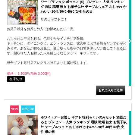
ワー プランタン ボックス (S) プレゼント 人気 ランキン
グ 通販 職場 彼女 お菓子以外 テーブルウェア おしゃれ か
わいい 20代 30代 40代 女性 母の日
母の日ギフトに！
お菓子以外をお探しの方にお勧めしたい一品。
おしゃれな空間を彩る、色鮮やかなインテリア雑貨。
キッチンに、ダイニングに、エントランスに、家の中にお花を飾るだけで心が和
みます。あなたが贈るお花は、受け取った相手の日常を少しだけ癒してくれるは
ず。贈られた人も贈った人も嬉しくなるフラワーギフトです。
総合ギフト専門店アレグリス神戸よりお届け致します。
価格： 3,300円(税抜 3,000円)
在庫切れ
NEW
PICK UP
ホワイトデーお返し ギフト 徳利＆ぐいのみセット 酒器だ
るま プレゼント 人気 ランキング 通販 職場 彼女 お菓子以
外 テーブルウェア おしゃれ かわいい 20代 30代 40代 女
性 母の日