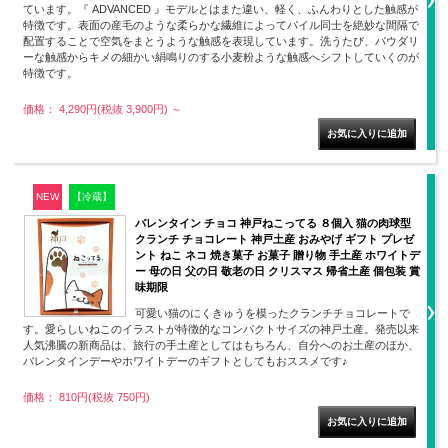
ています。『 ADVANCED 』モデルとはまた違い、軽く、ふんわりとした触感が
特徴です。表面の産毛のような柔らかな繊維によってパイル同士を絶妙な間隔で
配置することで空気をまとうような触感を表現しています。洗うたび、パウダリ
ーな触感からキメの細かい絹鳴りのする小麦粉ような触感へシフトしていくのが
特徴です。
価格： 4,290円(税抜 3,900円)
～
NEW
【冷蔵】
バレンタイン チョコ 神戸ねこってる ８個入 猫の肉球型
クランチ チョコレート 神戸土産 おみやげ ギフト プレゼ
ント ねこ ネコ 焼き菓子 お菓子 贈り物 手土産 ホワイトデ
ー 母の日 父の日 敬老の日 クリスマス 帰省土産 個包装 賞
味期限
可愛い猫のにくきゅうを模ったクランチチョコレートで
す。愛らしいねこのイラストが特徴的なコンパクトサイズの神戸土産。発売以来
人気沸騰の新商品は、旅行の手土産としてはもちろん、自分へのお土産のほか、
バレンタインデーやホワイトデーのギフトとしてもおススメです♪
価格： 810円(税抜 750円)