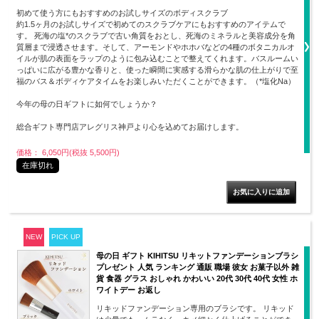
初めて使う方にもおすすめのお試しサイズのボディスクラブ
約1.5ヶ月のお試しサイズで初めてのスクラブケアにもおすすめのアイテムで
す。 死海の塩*のスクラブで古い角質をおとし、死海のミネラルと美容成分を角
質層まで浸透させます。そして、アーモンドやホホバなどの4種のボタニカルオ
イルが肌の表面をラップのように包み込むことで整えてくれます。バスルームい
っぱいに広がる豊かな香りと、使った瞬間に実感する滑らかな肌の仕上がりで至
福のバス＆ボディケアタイムをお楽しみいただくことができます。（*塩化Na）
今年の母の日ギフトに如何でしょうか？
総合ギフト専門店アレグリス神戸より心を込めてお届けします。
価格： 6,050円(税抜 5,500円)
在庫切れ
NEW
PICK UP
母の日 ギフト KIHITSU リキットファンデーションブラシ
プレゼント 人気 ランキング 通販 職場 彼女 お菓子以外 雑
貨 食器 グラス おしゃれ かわいい 20代 30代 40代 女性 ホ
ワイトデー お返し
リキッドファンデーション専用のブラシです。 リキッド