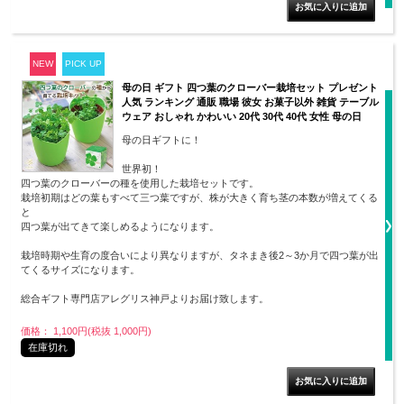
NEW
PICK UP
母の日 ギフト 四つ葉のクローバー栽培セット プレゼント
人気 ランキング 通販 職場 彼女 お菓子以外 雑貨 テーブル
ウェア おしゃれ かわいい 20代 30代 40代 女性 母の日
母の日ギフトに！
世界初！
四つ葉のクローバーの種を使用した栽培セットです。
栽培初期はどの葉もすべて三つ葉ですが、株が大きく育ち茎の本数が増えてくる
と
四つ葉が出てきて楽しめるようになります。
栽培時期や生育の度合いにより異なりますが、タネまき後2～3か月で四つ葉が出
てくるサイズになります。
総合ギフト専門店アレグリス神戸よりお届け致します。
価格： 1,100円(税抜 1,000円)
在庫切れ