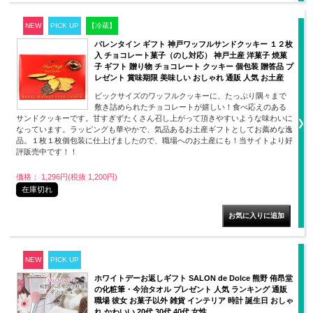
NEW
PICK UP
【冷蔵】
バレンタイン ギフト 神戸ワッフルサンドクッキー １２枚
入 チョコレート菓子（のし対応） 神戸土産 洋菓子 焼菓
子 ギフト 贈り物 チョコレート クッキー 個包装 贈答品 プ
レゼント 賞味期限 美味しい おしゃれ 通販 人気 お土産
ビックサイズのワッフルクッキーに、たっぷり隅々まで
敷き詰められたチョコレートが嬉しい！食べ応えのある
サンドクッキーです。甘すぎずたくさん召し上がって頂きやすいような味わいに
なっています。ラッピングも華やかで、気品あるお土産ギフトとしてお薦めな逸
品。１枚１枚個包装に仕上げましたので、職場へのお土産にも！当サイトより好
評販売中です！！
価格： 1,296円(税抜 1,200円)
在庫切れ
NEW
PICK UP
ホワイトデーお返しギフト SALON de Dolce 熊野 侑昂堂
の化粧筆・今治タオル プレゼント 人気 ランキング 通販
職場 彼女 お菓子以外 雑貨 インテリア 時計 誕生日 おしゃ
れ かわいい 20代 30代 40代 女性