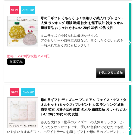
NEW
PICK UP
母の日ギフト くちろく ふくれ織り 小銭入れ プレゼント
人気 ランキング 通販 職場 彼女 お菓子以外 雑貨 タオル
繊維製品 おしゃれ かわいい 20代 30代 40代 女性
ミニサイズで小銭入れに最適なサイズ。
アクセサリーや自転車の鍵など、無くしたくないものを
一時入れておくのにもピッタリ！
価格： 2,420円(税抜 2,200円)
在庫切れ
NEW
PICK UP
母の日ギフト ディズニー プレミアム フェイス・ゲストタ
オルセット (ミックス) プレゼント 人気 ランキング 通販
職場 彼女 お菓子以外 雑貨 タオル 繊維製品 おしゃれ かわ
いい 20代 30代 40代 女性
みんな大好き！世界のディズニーの人気キャラクターが
入ったタオルセットです。優しい色合いでどなたでも使
いやすいタオルギフト。ホワイトデーのお返しギフトや母の日のプレゼント、ご