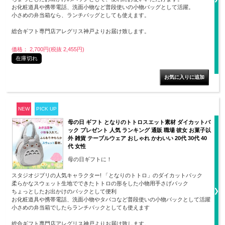
お化粧道具や携帯電話、洗面小物など普段使いの小物バッグとして活躍。
小さめの弁当箱なら、ランチバッグとしても使えます。
総合ギフト専門店アレグリス神戸よりお届け致します。
価格： 2,700円(税抜 2,455円)
在庫切れ
NEW
PICK UP
母の日 ギフト となりのトトロスエット素材 ダイカットバ
ック プレゼント 人気 ランキング 通販 職場 彼女 お菓子以
外 雑貨 テーブルウェア おしゃれ かわいい 20代 30代 40
代 女性
母の日ギフトに！
スタジオジブリの人気キャラクター! 「となりのトトロ」のダイカットバック
柔らかなスウェット生地でできたトトロの形をした小物用手さげバック
ちょっとしたお出かけのバックとして便利
お化粧道具や携帯電話、洗面小物やタバコなど普段使いの小物バックとして活躍
小さめの弁当箱でしたらランチバックとしても使えます
総合ギフト専門店アレグリス神戸よりお届け致します。