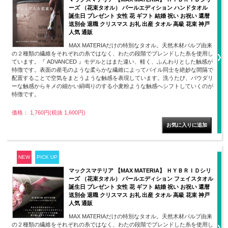
ーズ （花束タオル） パールエディション ハンドタオル
誕生日 プレゼント 女性 花 ギフト 結婚 祝い お祝い 還暦
送別会 退職 クリスマス お礼 出産 タオル 高級 花束 神戸
人気 通販
MAX MATERIAだけの特別なタオル。天然木材パルプ由来
の２種類の繊維をそれぞれの糸ではなく、わたの段階でブレンドした糸を使用し
ています。『 ADVANCED 』モデルとはまた違い、軽く、ふんわりとした触感が
特徴です。表面の産毛のような柔らかな繊維によってパイル同士を絶妙な間隔で
配置することで空気をまとうような触感を表現しています。洗うたび、パウダリ
ーな触感からキメの細かい絹鳴りのする小麦粉ような触感へシフトしていくのが
特徴です。
価格： 1,760円(税抜 1,600円)
NEW
PICK UP
マックスマテリア 【MAX MATERIA】 ＨＹＢＲＩＤシリ
ーズ （花束タオル） パールエディション フェイスタオル
誕生日 プレゼント 女性 花 ギフト 結婚 祝い お祝い 還暦
送別会 退職 クリスマス お礼 出産 タオル 高級 花束 神戸
人気 通販
MAX MATERIAだけの特別なタオル。天然木材パルプ由来
の２種類の繊維をそれぞれの糸ではなく、わたの段階でブレンドした糸を使用し