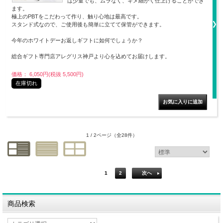
は少量でも、ムラなく、キメ細かく仕上げることができ
ます。
極上のPBTをこだわって作り、触り心地は最高です。
スタンド式なので、ご使用後も簡単に立てて保管ができます。
今年のホワイトデーお返しギフトに如何でしょうか？
総合ギフト専門店アレグリス神戸より心を込めてお届けします。
価格： 6,050円(税抜 5,500円)
在庫切れ
1 / 2ページ
（全28件）
1
2
次へ
商品検索