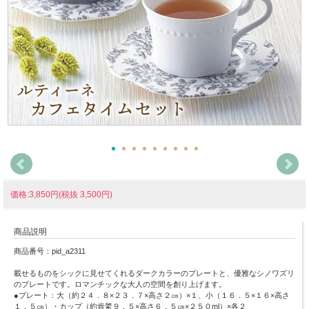
価格:3,850円(税抜 3,500円)
商品説明
商品番号：pid_a2311
載せるものをシックに見せてくれるダークカラーのプレートと、優雅なシノワズリ
のプレートです。ロマンチックな大人の空間を創り上げます。
●プレート：大（約２４．８×２３．７×高さ２㎝）×１、小（１６．５×１６×高さ
１．５㎝）・カップ（約肯綮９．５×高さ６．５㎝×２５０ml）×各２