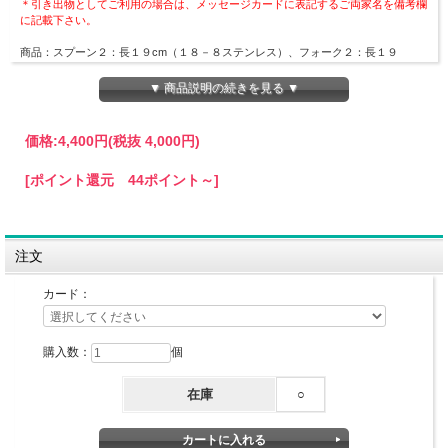
＊引き出物としてご利用の場合は、メッセージカードに表記するご両家名を備考欄
に記載下さい。
商品：スプーン２：長１９cm（１８－８ステンレス）、フォーク２：長１９
cm（１８－８ステンレス）
箱サイズ:：２２．５×６×5cm
▼ 商品説明の続きを見る ▼
生産地：日本製（燕）
BOX:桐箱
価格:
4,400円
(税抜 4,000円)
[ポイント還元 44ポイント～]
注文
カード：
購入数：
個
在庫
○