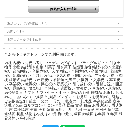
返品についての詳細はこちら
お問い合わせ
友達にメールですすめる
＊あらゆるギフトシーンでご利用頂けます。
内祝 内祝い お祝い返し ウェディングギフト ブライダルギフト 引き出
物 引出物 結婚引き出物 引菓子 引き菓子 結婚引出物 結婚内祝い 出産内
祝い 命名内祝い 入園内祝い 入学内祝い 卒園内祝い 卒業内祝い 就職内
祝い 新築内祝い 引越し内祝い 快気内祝い 開店内祝い 二次会 お祝い 御
祝 結婚式 結婚祝い 出産祝い 初節句 七五三 入園祝い 入学祝い 卒園祝
い 卒業祝い 就職祝い 昇進祝い 新築祝い 引っ越し祝い 引越し祝い 開店
祝い 退職祝い 快気祝い 全快祝い 還暦祝い 古稀祝い 喜寿祝い 米寿祝い
結婚記念日 ギフト ギフトセット セット 詰め合わせ 贈答品 お返し お礼
御礼 ごあいさつ ご挨拶 御挨拶 プレゼント お見舞い お見舞御礼 引越し
ご挨拶 記念日 誕生日 父の日 母の日 敬老の日 記念品 卒業記念品 定年
退職記念品 ゴルフコンペ コンペ景品 景品 賞品 粗品 お香典返し 香典返
し 志 満中陰志 弔事 法要 法事 忌明け 四十九日 一周忌 三回忌 偲び草
粗供養 初盆 供物 お供え お中元 御中元 お歳暮 御歳暮 お年賀 御年賀 残
暑見舞い 年始挨拶