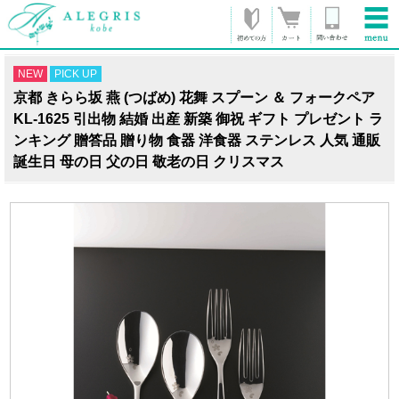
NEW
PICK UP
京都 きらら坂 燕 (つばめ) 花舞 スプーン ＆ フォークペア
KL-1625 引出物 結婚 出産 新築 御祝 ギフト プレゼント ラ
ンキング 贈答品 贈り物 食器 洋食器 ステンレス 人気 通販
誕生日 母の日 父の日 敬老の日 クリスマス