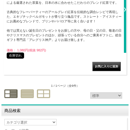
による厳選された茶葉を、日本の水に合わせたこだわりのブレンド紅茶です。
古典的なフレーバーティーのアールグレイ紅茶を伝統的な調合レシピで再現し
た、エキゾチックベルガモットが香り立つ逸品です。ストレート・アイスティー
にお薦めなブレンドで、プリンやババロア等に良く合います！
他では買えない誕生日のプレゼントをお探しの方や、母の日・父の日、敬老の日
やクリスマスのプレゼントのほか、頑張っている自分へのご褒美ギフトに。総合
ギフト専門店「アレグリス神戸」よりお届け致します。
価格： 1,080円(税抜 982円)
在庫切れ
1 / 1ページ
（全9件）
商品検索