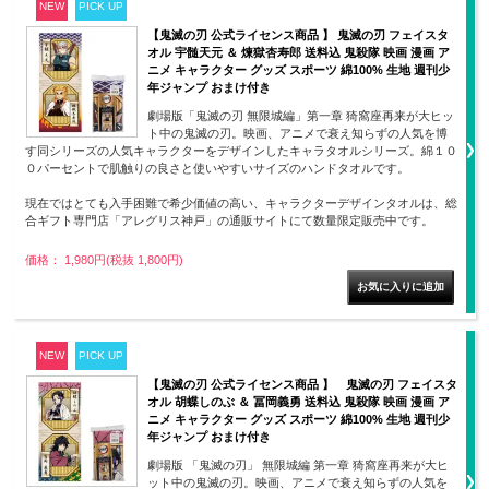
NEW
PICK UP
【鬼滅の刃 公式ライセンス商品 】 鬼滅の刃 フェイスタ
オル 宇髄天元 ＆ 煉獄杏寿郎 送料込 鬼殺隊 映画 漫画 ア
ニメ キャラクター グッズ スポーツ 綿100% 生地 週刊少
年ジャンプ おまけ付き
劇場版「鬼滅の刃 無限城編」第一章 猗窩座再来が大ヒッ
ト中の鬼滅の刃。映画、アニメで衰え知らずの人気を博
す同シリーズの人気キャラクターをデザインしたキャラタオルシリーズ。綿１０
０パーセントで肌触りの良さと使いやすいサイズのハンドタオルです。
現在ではとても入手困難で希少価値の高い、キャラクターデザインタオルは、総
合ギフト専門店「アレグリス神戸」の通販サイトにて数量限定販売中です。
価格： 1,980円(税抜 1,800円)
NEW
PICK UP
【鬼滅の刃 公式ライセンス商品 】 鬼滅の刃 フェイスタ
オル 胡蝶しのぶ ＆ 冨岡義勇 送料込 鬼殺隊 映画 漫画 ア
ニメ キャラクター グッズ スポーツ 綿100% 生地 週刊少
年ジャンプ おまけ付き
劇場版 「鬼滅の刃」 無限城編 第一章 猗窩座再来が大ヒ
ット中の鬼滅の刃。映画、アニメで衰え知らずの人気を