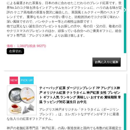
による厳選された茶葉を、日本の水に合わせたこだわりのブレンド紅茶です。世
界No.1のコク味を誇るインドアッサムセカンドフラッシュに、ハリのある味が定
評の ケニア高地産の茶葉を贅沢に融合した、英国風ミルクティー用のベストブ
レンドです。 重厚なモルティーの甘い香りと、比較的渋めでコクが深く味わい
深い風味ですので、パンやクッキー等との相性は抜群です！
他では買えない誕生日のプレゼントをお探しの方や、母の日・父の日、敬老の日
やクリスマスのプレゼントのほか、頑張っている自分へのご褒美ギフトに。総合
ギフト専門店「アレグリス神戸」よりお届け致します。
価格： 1,080円(税抜 982円)
在庫切れ
NEW
PICK UP
ティーバッグ 紅茶 ダージリンブレンド 7P アレグリス神
戸 オリジナル紅茶 テトラタイム 神戸紅茶 女性 プレゼン
ト ギフト人気 ランキング 美味しい おすすめ 賞味期限 常
温 ラッピング対応 誕生日 お中元
アレグリス神戸オリジナル「テトラタイム（ダージリン
ブレンド）」は、エレガントなデザインがギフトに最適
な缶入りの紅茶ギフトアイテム。
神戸の老舗紅茶専門店「神戸紅茶」の高い製造技術と国内でも有数の紅茶鑑定士