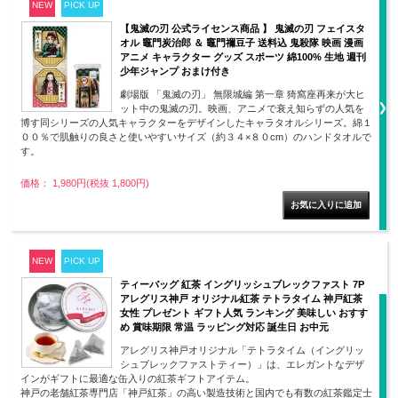
NEW
PICK UP
【鬼滅の刃 公式ライセンス商品 】 鬼滅の刃 フェイスタ
オル 竈門炭治郎 ＆ 竈門禰豆子 送料込 鬼殺隊 映画 漫画
アニメ キャラクター グッズ スポーツ 綿100% 生地 週刊
少年ジャンプ おまけ付き
劇場版 「鬼滅の刃」 無限城編 第一章 猗窩座再来が大ヒ
ット中の鬼滅の刃。映画、アニメで衰え知らずの人気を
博す同シリーズの人気キャラクターをデザインしたキャラタオルシリーズ。綿１
００％で肌触りの良さと使いやすいサイズ（約３４×８０cm）のハンドタオルで
す。
価格： 1,980円(税抜 1,800円)
NEW
PICK UP
ティーバッグ 紅茶 イングリッシュブレックファスト 7P
アレグリス神戸 オリジナル紅茶 テトラタイム 神戸紅茶
女性 プレゼント ギフト人気 ランキング 美味しい おすす
め 賞味期限 常温 ラッピング対応 誕生日 お中元
アレグリス神戸オリジナル「テトラタイム（イングリッ
シュブレックファストティー）」は、エレガントなデザ
インがギフトに最適な缶入りの紅茶ギフトアイテム。
神戸の老舗紅茶専門店「神戸紅茶」の高い製造技術と国内でも有数の紅茶鑑定士