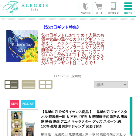
《父の日ギフト特集》
父の日ギフトにおすすめ！人気のお
酒や食品の選べるカタログギフトに
加えて、ネクタイケースや匠の技が
生み出したタンブラーまで！父の日
限定ラッピング（メッセージカード
付）のこだわりギフトでお父さんを
喜ばせてあげて下さい(^^)/２０２０
父の日プレゼントはこちらで！
1 / 1ページ
（全9件）
NEW
PICK UP
【鬼滅の刃 公式ライセンス商品 】 鬼滅の刃 フェイスタ
オル 時透無一郎 ＆ 不死川実弥 ＆ 悲鳴嶼行冥 送料込 鬼殺
隊 映画 漫画 アニメ キャラクター グッズ スポーツ 綿
100% 生地 週刊少年ジャンプ おまけ付き
劇場版「鬼滅の刃 無限城編」第一章 猗窩座再来が大ヒッ