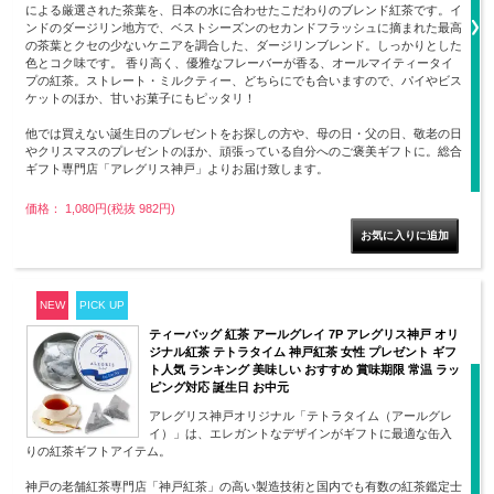
による厳選された茶葉を、日本の水に合わせたこだわりのブレンド紅茶です。イ
ンドのダージリン地方で、ベストシーズンのセカンドフラッシュに摘まれた最高
の茶葉とクセの少ないケニアを調合した、ダージリンブレンド。しっかりとした
色とコク味です。 香り高く、優雅なフレーバーが香る、オールマイティータイ
プの紅茶。ストレート・ミルクティー、どちらにでも合いますので、パイやビス
ケットのほか、甘いお菓子にもピッタリ！
他では買えない誕生日のプレゼントをお探しの方や、母の日・父の日、敬老の日
やクリスマスのプレゼントのほか、頑張っている自分へのご褒美ギフトに。総合
ギフト専門店「アレグリス神戸」よりお届け致します。
価格： 1,080円(税抜 982円)
NEW
PICK UP
ティーバッグ 紅茶 アールグレイ 7P アレグリス神戸 オリ
ジナル紅茶 テトラタイム 神戸紅茶 女性 プレゼント ギフ
ト人気 ランキング 美味しい おすすめ 賞味期限 常温 ラッ
ピング対応 誕生日 お中元
アレグリス神戸オリジナル「テトラタイム（アールグレ
イ）」は、エレガントなデザインがギフトに最適な缶入
りの紅茶ギフトアイテム。
神戸の老舗紅茶専門店「神戸紅茶」の高い製造技術と国内でも有数の紅茶鑑定士