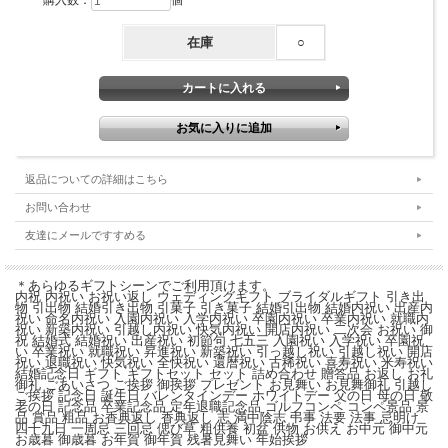
購入数：
個
在庫
○
返品についての詳細はこちら
お問い合わせ
友達にメールですすめる
＊あらゆるギフトシーンでご利用頂けます。
内祝 内祝い お祝い返し ウェディングギフト ブライダルギフト 引き出
物 引出物 結婚引き出物 引菓子 引き菓子 結婚引出物 結婚内祝い 出産内
祝い 命名内祝い 入園内祝い 入学内祝い 卒園内祝い 卒業内祝い 就職内
祝い 新築内祝い 引越し内祝い 快気内祝い 開店内祝い 二次会 お祝い 御
祝 結婚式 結婚祝い 出産祝い 初節句 七五三 入園祝い 入学祝い 卒園祝
い 卒業祝い 就職祝い 昇進祝い 新築祝い 引っ越し祝い 引越し祝い 開店
祝い 退職祝い 快気祝い 全快祝い 還暦祝い 古稀祝い 喜寿祝い 米寿祝い
結婚記念日 ギフト ギフトセット セット 詰め合わせ 贈答品 お返し お礼
御礼 ごあいさつ ご挨拶 御挨拶 プレゼント お見舞い お見舞御礼 引越し
ご挨拶 記念日 誕生日 バレンタインデー ホワイトデー 父の日 母の日 敬
老の日 記念品 卒業記念品 定年退職記念品 ゴルフコンペ コンペ景品 景
品 賞品 粗品 お香典返し 香典返し 志 満中陰志 弔事 法要 法事 忌明け
四十九日 一周忌 三回忌 偲び草 粗供養 初盆 供物 お供え お中元 御中元
お歳暮 御歳暮 お年賀 御年賀 残暑見舞い 年始挨拶