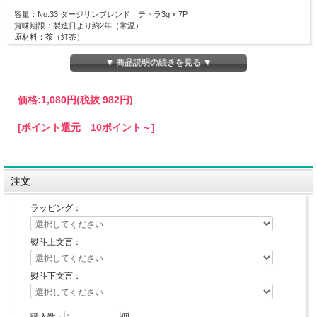
容量：No.33 ダージリンブレンド テトラ3g × 7P
賞味期限：製造日より約2年（常温）
原材料：茶（紅茶）
原料原産国（地）：インド、ケニア
商品寸法：108mm × 35mm
▼ 商品説明の続きを見る ▼
価格:
1,080円
(税抜 982円)
[ポイント還元 10ポイント～]
注文
ラッピング：
熨斗上文言：
熨斗下文言：