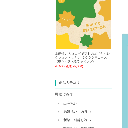
出産祝い カタログギフト おめでとセレ
クション とことこ ５０００円コース
《熨斗・選べるラッピング》
¥5,500
(税抜 ¥5,000)
商品カテゴリ
用途で探す
出産祝い
結婚祝い・内祝い
新築・引越し祝い