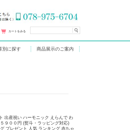
カートをみる
算別に探す
商品展示のご案内
円
～1,000円
1円～2,000円
1円～3,000円
1円～5,000円
円～10,000円
01円～
 出産祝い ハーモニック えらんで わ
５９００円 (熨斗・ラッピング対応)
グ プレゼント 人気 ランキング 赤ちゃ