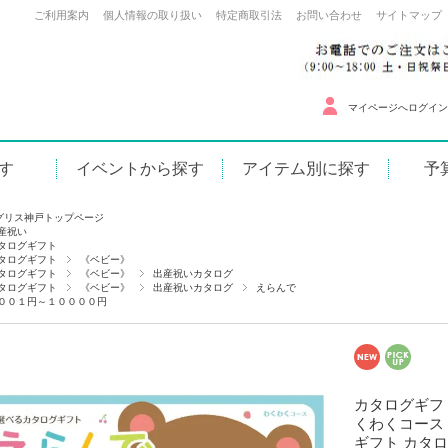
ご利用案内
個人情報の取り扱い
特定商取引法
お問い合わせ
サイトマップ
マイページへログイン
す
イベントから探す
アイテム別に探す
予
お正月グッズ
マックスマテリア
～500
バレンタインデー
京都きらら坂
501円
祝い
ホワイトデー
カタログギフト
1,00
い
入学・入園・就職
洋・和食器
2,00
祝い
母の日
ガラス製品・金物類
3,00
養・満中陰
父の日
タオル・繊維製品
5,001
子・ほか
お中元
インテリア雑貨
10,0
美ギフト
帰省みやげ
健康＆美容・販促品
土産
敬老の日
スイーツ（洋・和菓子）
・その他
ハロウィン
飲料・食品・その他
お歳暮
クリスマス
グリス神戸トップページ
産祝い
タログギフト
タログギフト
《ベビー》
タログギフト
《ベビー》
出産祝いカタログ
タログギフト
《ベビー》
出産祝いカタログ
えらんで
００１円～１００００円
カタログギフト
くわくコース 
ギフト カタロ