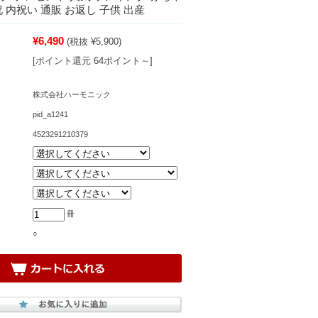
祝 内祝い 通販 お返し 子供 出産
¥6,490
(税抜 ¥5,900)
[ポイント還元 64ポイント～]
株式会社ハーモニック
pid_a1241
4523291210379
冊
○