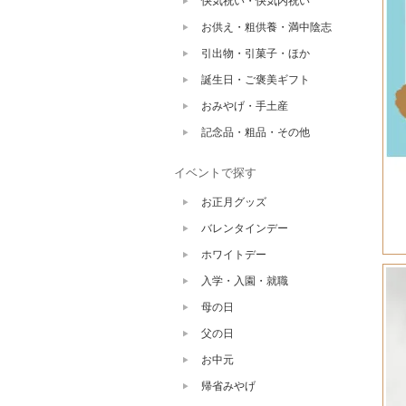
快気祝い・快気内祝い
お供え・粗供養・満中陰志
引出物・引菓子・ほか
誕生日・ご褒美ギフト
おみやげ・手土産
記念品・粗品・その他
イベントで探す
お正月グッズ
バレンタインデー
ホワイトデー
入学・入園・就職
母の日
父の日
お中元
帰省みやげ