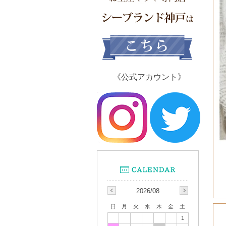
《公式アカウント》
2026/08
日
月
火
水
木
金
土
1