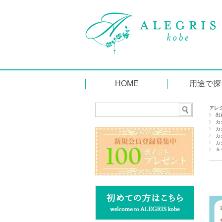
HOME
用途で探
出産内祝い
出産祝い
結婚祝い・内
新築・引越祝
快気祝い・内
お供え・粗供
引出物・引菓
誕生日・ご褒
おみやげ・手
記念品・粗品
志
アレ
出
カ
カ
カ
カ
５