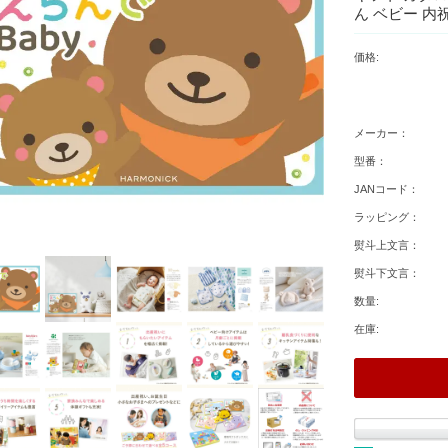
ん ベビー 内
価格:
メーカー：
型番：
JANコード：
ラッピング：
熨斗上文言：
熨斗下文言：
数量:
在庫: