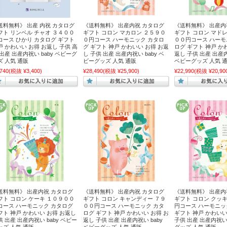
送料無料》 出産 内祝 カタログ
《送料無料》 出産内祝 カタログ
《送料無料》 出産内
フト リンベル チャオ ３４００
ギフト コロン マカロン ２５９０
ギフト コロン マド
コース ひかり カタログ ギフト
０円コース ハーモニック カタロ
００円コース ハーモ
戸 かわいい お得 お返し 子供 高
グ ギフト 神戸 かわいい お得 お返
ログ ギフト 神戸 か
 出産 出産内祝い baby ベビーグ
し 子供 出産 出産内祝い baby ベ
返し 子供 出産 出産内
ズ 人気 通販
ビーグッズ 人気 通販
ベビーグッズ 人気 
,740
(税抜 ¥3,400)
¥28,490
(税抜 ¥25,900)
¥22,990
(税抜 ¥20,90
送料無料》 出産内祝 カタログ
《送料無料》 出産内祝 カタログ
《送料無料》 出産内
フト コロン ケーキ １０９００
ギフト コロン キャンディー ７９
ギフト コロン クッ
コース ハーモニック カタログ
００円コース ハーモニック カタ
円コース ハーモニッ
フト 神戸 かわいい お得 お返し
ログ ギフト 神戸 かわいい お得 お
ギフト 神戸 かわいい
供 出産 出産内祝い baby ベビー
返し 子供 出産 出産内祝い baby
子供 出産 出産内祝い 