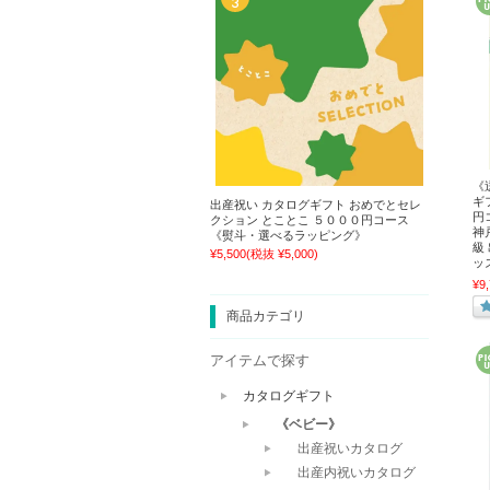
《
ギ
出産祝い カタログギフト おめでとセレ
円
クション とことこ ５０００円コース
神
《熨斗・選べるラッピング》
級
¥5,500
(税抜 ¥5,000)
ッ
¥9
商品カテゴリ
アイテムで探す
カタログギフト
《ベビー》
出産祝いカタログ
出産内祝いカタログ