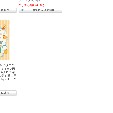
グッズ 人気 通販
¥5,390
(税抜 ¥4,900)
祝 カタログ
ス ３４００円
 カタログ ギ
お得 お返し 子
aby ベビーグ