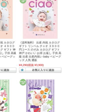
内祝 カタログ
《送料無料》 出産 内祝 カタログ
ャオ ４９００
ギフト リンベル チャオ ３９００
グ ギフト 神
円コース のぞみ カタログ ギフト
返し 子供 高級
神戸 かわいい お得 お返し 子供 高
by ベビーグッ
級 出産 出産内祝い baby ベビーグ
ッズ 人気 通販
¥4,290
(税抜 ¥3,900)