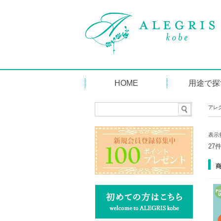
HOME
用途で探
出産内祝い
出産祝い
結婚祝い・内
新築・引越祝
快気祝い・内
お供え・粗供
引出物・引菓
誕生日・ご褒
おみやげ・手
記念品・粗品
志
アレ
表示
27