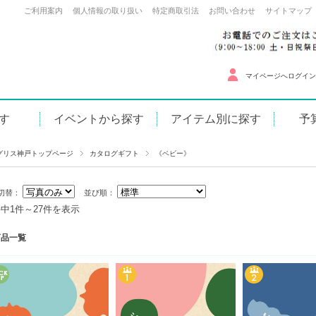
ご利用案内
個人情報の取り扱い
特定商取引法
お問い合わせ
サイトマップ
マイページへログイン
す
イベントから探す
アイテム別に探す
予
お正月グッズ
マックスマテリア
～500
バレンタインデー
京都きらら坂
501円
祝い
ホワイトデー
カタログギフト
1,00
い
入学・入園・就職
洋・和食器
2,00
祝い
母の日
ガラス製品・金物類
3,00
養・満中陰
父の日
タオル・繊維製品
5,001
子・ほか
お中元
インテリア雑貨
10,0
美ギフト
帰省みやげ
健康＆美容・販促品
土産
敬老の日
スイーツ（洋・和菓子）
・その他
ハロウィン
飲料・食品・その他
お歳暮
クリスマス
グリス神戸トップページ
カタログギフト
《ベビー》
切替：
並び順：
件中1件～27件を表示
商品一覧