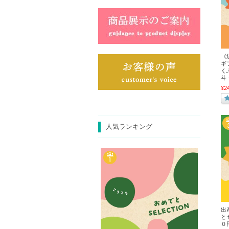
《
ギ
く
斗
¥2
人気ランキング
出
と
０