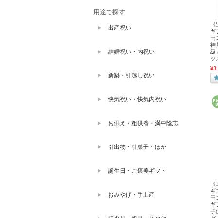
用途で探す
《
出産祝い
ギ
円
神
結婚祝い・内祝い
級
ッ
¥3
新築・引越し祝い
快気祝い・快気内祝い
お供え・粗供養・満中陰志
引出物・引菓子・ほか
誕生日・ご褒美ギフト
《
ギ
おみやげ・手土産
円
ギ
子