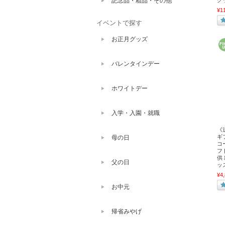
記念品・粗品・その他
グ
¥1
イベントで探す
お正月グッズ
バレンタインデー
ホワイトデー
入学・入園・就職
《
ギ
母の日
コ
フ
供
父の日
ッ
¥4
お中元
帰省みやげ