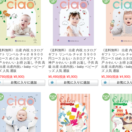
送料無料》 出産 内祝 カタログ
《送料無料》 出産 内祝 カタログ
《送料無料》 出産 
フト リンベル チャオ ８９００
ギフト リンベル チャオ ５９００
ギフト リンベル チ
コース めぐみ カタログ ギフト
円コース おもい カタログ ギフト
円コース ゆめ カタロ
戸 かわいい お得 お返し 子供 高
神戸 かわいい お得 お返し 子供 高
戸 かわいい お得 お
 出産 出産内祝い baby ベビーグ
級 出産 出産内祝い baby ベビーグ
出産 出産内祝い ba
ズ 人気 通販
ッズ 人気 通販
ズ 人気 通販
,790
(税抜 ¥8,900)
¥6,490
(税抜 ¥5,900)
¥5,390
(税抜 ¥4,900)