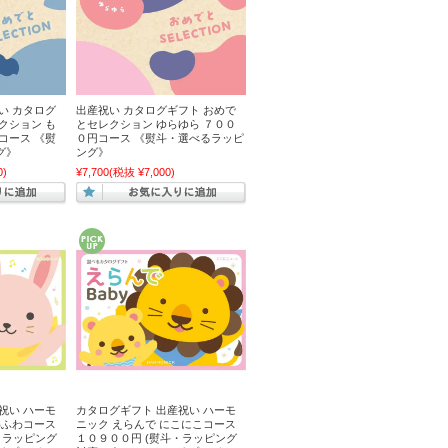
い カタログ
出産祝い カタログギフト おめで
クション も
とセレクション ゆらゆら ７００
コース 《熨
０円コース 《熨斗・選べるラッピ
グ》
ング》
0)
¥7,700
(税抜 ¥7,000)
祝い ハーモ
カタログギフト 出産祝い ハーモ
わふわコース
ニック えらんで にこにこコース
・ラッピング
１０９００円 (熨斗・ラッピング