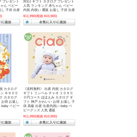
グ プレゼント
対応) ギフト カタログ プレゼント
ちゃん ベビー
人気 ランキング 赤ちゃん ベビー
返し 子供 出産
内祝 内祝い 通販 お返し 子供 出産
0)
¥11,990
(税抜 ¥10,900)
祝 カタログ
《送料無料》 出産 内祝 カタログ
ィン ８９００
ギフト リンベル チャオ １０９０
ク カタログ
０円コース ほほえみ カタログ ギ
 お得 お返し
フト 神戸 かわいい お得 お返し 子
baby ベビー
供 高級 出産 出産内祝い baby ベ
ビーグッズ 人気 通販
¥11,990
(税抜 ¥10,900)