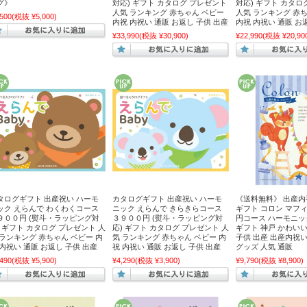
グ》
対応) ギフト カタログ プレゼント
対応) ギフト カタロ
人気 ランキング 赤ちゃん ベビー
人気 ランキング 赤
,500
(税抜 ¥5,000)
内祝 内祝い 通販 お返し 子供 出産
内祝 内祝い 通販 お
¥33,990
(税抜 ¥30,900)
¥22,990
(税抜 ¥20,90
タログギフト 出産祝い ハーモ
カタログギフト 出産祝い ハーモ
《送料無料》 出産内
ック えらんで わくわくコース
ニック えらんで きらきらコース
ギフト コロン マフ
９００円 (熨斗・ラッピング対
３９００円 (熨斗・ラッピング対
円コース ハーモニッ
) ギフト カタログ プレゼント 人
応) ギフト カタログ プレゼント 人
ギフト 神戸 かわいい
 ランキング 赤ちゃん ベビー 内
気 ランキング 赤ちゃん ベビー 内
子供 出産 出産内祝い 
 内祝い 通販 お返し 子供 出産
祝 内祝い 通販 お返し 子供 出産
グッズ 人気 通販
,490
(税抜 ¥5,900)
¥4,290
(税抜 ¥3,900)
¥9,790
(税抜 ¥8,900)