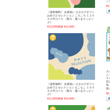
ン
¥5
《送料無料》 出産祝い カタログギフト
おめでとセレクション ころころ １２０
００円コース 《熨斗・選べるラッピン
グ》
¥13,200
(税抜 ¥12,000)
カ
ニ
５
応
《送料無料》 出産祝い カタログギフト
気
おめでとセレクション もこもこ １００
祝
００円コース 《熨斗・選べるラッピン
¥6
グ》
¥11,000
(税抜 ¥10,000)